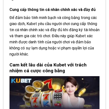
Cung cấp thông tin cá nhân chính xác và đầy đủ
Để đảm bảo tính minh bạch và công bằng trong các
giao dịch, Kubet yêu cầu người chơi cung cấp thông
tin cá nhân chính xác và đầy đủ khi đăng ký tài khoản
và tham gia các trò chơi. Điều này giúp Kubet xác
minh được danh tính của người chơi và đảm bảo
không có sự lạm dụng hoặc vi phạm quyền lợi của
người khác.
Cam kết lâu dài của Kubet với trách
nhiệm cá cược công bằng