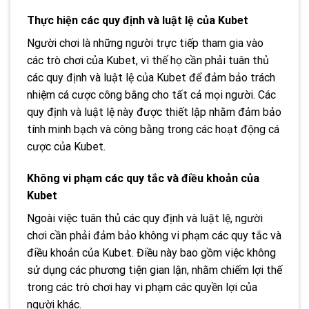
Thực hiện các quy định và luật lệ của Kubet
Người chơi là những người trực tiếp tham gia vào
các trò chơi của Kubet, vì thế họ cần phải tuân thủ
các quy định và luật lệ của Kubet để đảm bảo trách
nhiệm cá cược công bằng cho tất cả mọi người. Các
quy định và luật lệ này được thiết lập nhằm đảm bảo
tính minh bạch và công bằng trong các hoạt động cá
cược của Kubet.
Không vi phạm các quy tắc và điều khoản của
Kubet
Ngoài việc tuân thủ các quy định và luật lệ, người
chơi cần phải đảm bảo không vi phạm các quy tắc và
điều khoản của Kubet. Điều này bao gồm việc không
sử dụng các phương tiện gian lận, nhằm chiếm lợi thế
trong các trò chơi hay vi phạm các quyền lợi của
người khác.