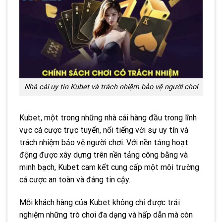
Nhà cái uy tín Kubet và trách nhiệm bảo vệ người chơi
Kubet, một trong những nhà cái hàng đầu trong lĩnh
vực cá cược trực tuyến, nổi tiếng với sự uy tín và
trách nhiệm bảo vệ người chơi. Với nền tảng hoạt
động được xây dựng trên nền tảng công bằng và
minh bạch, Kubet cam kết cung cấp một môi trường
cá cược an toàn và đáng tin cậy.
Mỗi khách hàng của Kubet không chỉ được trải
nghiệm những trò chơi đa dạng và hấp dẫn mà còn