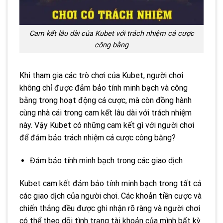
Cam kết lâu dài của Kubet với trách nhiệm cá cược
công bằng
Khi tham gia các trò chơi của Kubet, người chơi
không chỉ được đảm bảo tính minh bạch và công
bằng trong hoạt động cá cược, mà còn đồng hành
cùng nhà cái trong cam kết lâu dài với trách nhiệm
này. Vậy Kubet có những cam kết gì với người chơi
để đảm bảo trách nhiệm cá cược công bằng?
Đảm bảo tính minh bạch trong các giao dịch
Kubet cam kết đảm bảo tính minh bạch trong tất cả
các giao dịch của người chơi. Các khoản tiền cược và
chiến thắng đều được ghi nhận rõ ràng và người chơi
có thể theo dõi tình trạng tài khoản của mình bất kỳ