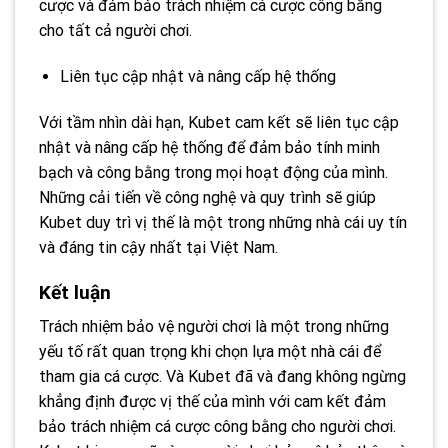
cược và đảm bảo trách nhiệm cá cược công bằng
cho tất cả người chơi.
Liên tục cập nhật và nâng cấp hệ thống
Với tầm nhìn dài hạn, Kubet cam kết sẽ liên tục cập
nhật và nâng cấp hệ thống để đảm bảo tính minh
bạch và công bằng trong mọi hoạt động của mình.
Những cải tiến về công nghệ và quy trình sẽ giúp
Kubet duy trì vị thế là một trong những nhà cái uy tín
và đáng tin cậy nhất tại Việt Nam.
Kết luận
Trách nhiệm bảo vệ người chơi là một trong những
yếu tố rất quan trọng khi chọn lựa một nhà cái để
tham gia cá cược. Và Kubet đã và đang không ngừng
khẳng định được vị thế của mình với cam kết đảm
bảo trách nhiệm cá cược công bằng cho người chơi.