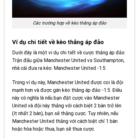
Các trường hợp về kèo thắng áp đảo
Ví dụ chi tiết về kèo thắng áp đảo
Dưới đây là một ví dụ chi tiết về cược thắng áp đảo:
Trận đấu giữa Manchester United vs Southampton,
nhà cái đưa ra kèo: Manchester United -1.5
Trong ví dụ này, Manchester United được coi là đội
mạnh hơn và được gán kèo thắng áp đảo -1.5. Điều
này có nghĩa là nếu bạn đặt cược vào Manchester
United và đội này thắng với cách biệt 2 bàn trở lên
(ít nhất 2 bàn), bạn sẽ thắng cược. Tuy nhiên, nếu
Manchester United thắng với cách biệt chỉ 1 bàn
hoặc hòa hoặc thua, bạn sẽ thua cược.