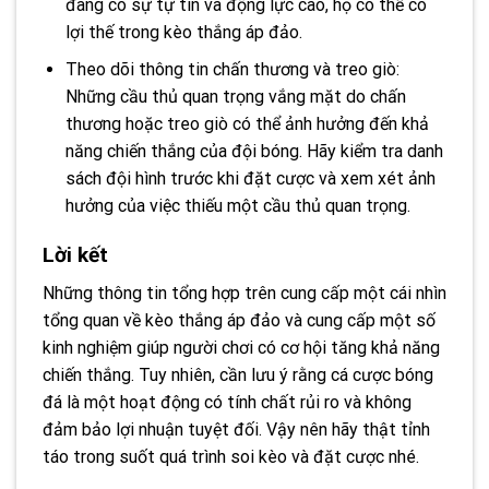
đang có sự tự tin và động lực cao, họ có thể có
lợi thế trong kèo thắng áp đảo.
Theo dõi thông tin chấn thương và treo giò:
Những cầu thủ quan trọng vắng mặt do chấn
thương hoặc treo giò có thể ảnh hưởng đến khả
năng chiến thắng của đội bóng. Hãy kiểm tra danh
sách đội hình trước khi đặt cược và xem xét ảnh
hưởng của việc thiếu một cầu thủ quan trọng.
Lời kết
Những thông tin tổng hợp trên cung cấp một cái nhìn
tổng quan về kèo thắng áp đảo và cung cấp một số
kinh nghiệm giúp người chơi có cơ hội tăng khả năng
chiến thắng. Tuy nhiên, cần lưu ý rằng cá cược bóng
đá là một hoạt động có tính chất rủi ro và không
đảm bảo lợi nhuận tuyệt đối. Vậy nên hãy thật tỉnh
táo trong suốt quá trình soi kèo và đặt cược nhé.