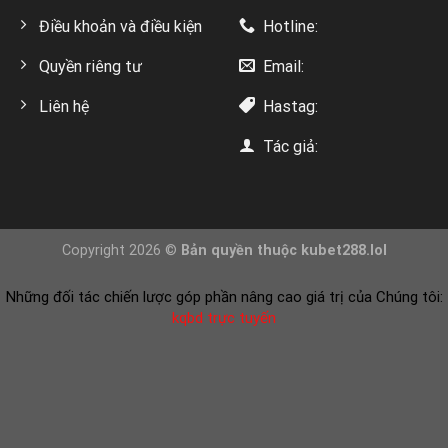
Điều khoản và điều kiện
Hotline:
Quyền riêng tư
Email:
Liên hệ
Hastag:
Tác giả:
Copyright 2026 ©
Bản quyền thuộc kubet288.lol
Những đối tác chiến lược góp phần nâng cao giá trị của Chúng tôi:
kqbd trực tuyến