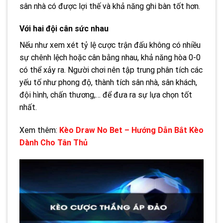
sân nhà có được lợi thế và khả năng ghi bàn tốt hơn.
Với hai đội cân sức nhau
Nếu như xem xét tỷ lệ cược trận đấu không có nhiều
sự chênh lệch hoặc cân bằng nhau, khả năng hòa 0-0
có thể xảy ra. Người chơi nên tập trung phân tích các
yếu tố như phong độ, thành tích sân nhà, sân khách,
đội hình, chấn thương,… để đưa ra sự lựa chọn tốt
nhất.
Xem thêm:
Kèo Draw No Bet – Hướng Dẫn Bắt Kèo
Dành Cho Tân Thủ