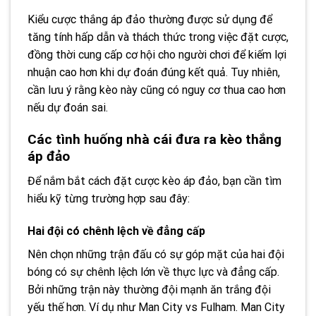
Kiểu cược thắng áp đảo thường được sử dụng để
tăng tính hấp dẫn và thách thức trong việc đặt cược,
đồng thời cung cấp cơ hội cho người chơi để kiếm lợi
nhuận cao hơn khi dự đoán đúng kết quả. Tuy nhiên,
cần lưu ý rằng kèo này cũng có nguy cơ thua cao hơn
nếu dự đoán sai.
Các tình huống nhà cái đưa ra kèo thắng
áp đảo
Để nắm bắt cách đặt cược kèo áp đảo, bạn cần tìm
hiểu kỹ từng trường hợp sau đây:
Hai đội có chênh lệch về đẳng cấp
Nên chọn những trận đấu có sự góp mặt của hai đội
bóng có sự chênh lệch lớn về thực lực và đẳng cấp.
Bởi những trận này thường đội mạnh ăn trắng đội
yếu thế hơn. Ví dụ như Man City vs Fulham. Man City