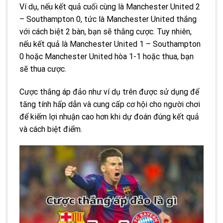
Ví dụ, nếu kết quả cuối cùng là Manchester United 2
– Southampton 0, tức là Manchester United thắng
với cách biệt 2 bàn, bạn sẽ thắng cược. Tuy nhiên,
nếu kết quả là Manchester United 1 – Southampton
0 hoặc Manchester United hòa 1-1 hoặc thua, bạn
sẽ thua cược.
Cược thắng áp đảo như ví dụ trên được sử dụng để
tăng tính hấp dẫn và cung cấp cơ hội cho người chơi
để kiếm lợi nhuận cao hơn khi dự đoán đúng kết quả
và cách biệt điểm.