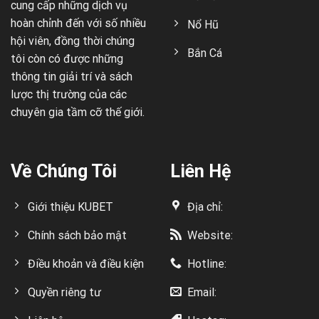
cung cấp những dịch vụ
hoàn chỉnh đến với số nhiều
Nổ Hũ
hội viên, đồng thời chúng
Bắn Cá
tôi còn có được những
thông tin giải trí và sách
lược thị trường của các
chuyên gia tầm cỡ thế giới.
Về Chúng Tôi
Liên Hệ
Giới thiệu KUBET
Địa chỉ:
Chính sách bảo mật
Website:
Điều khoản và điều kiện
Hotline:
Quyền riêng tư
Email: