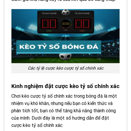
Các tỷ lệ cược kèo cược tỷ số chính xác
Kinh nghiệm đặt cược kèo tỷ số chính xác
Chơi kèo cược tỷ số chính xác trong bóng đá là một
nhiệm vụ khó khăn, nhưng nếu bạn có kiến thức và
phân tích tốt, bạn có thể tăng khả năng thành công
của mình. Dưới đây là một số hướng dẫn để đặt
cược kèo tỷ số chính xác: