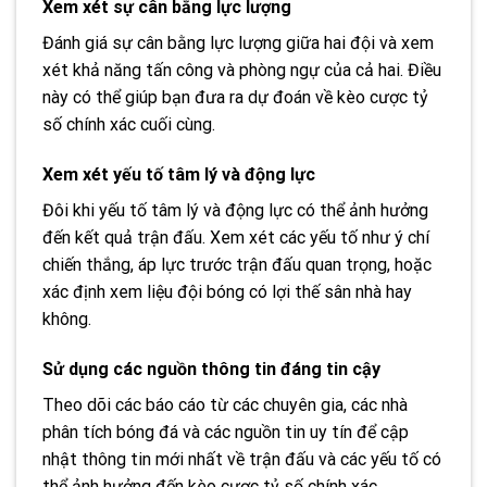
Xem xét sự cân bằng lực lượng
Đánh giá sự cân bằng lực lượng giữa hai đội và xem
xét khả năng tấn công và phòng ngự của cả hai. Điều
này có thể giúp bạn đưa ra dự đoán về kèo cược tỷ
số chính xác cuối cùng.
Xem xét yếu tố tâm lý và động lực
Đôi khi yếu tố tâm lý và động lực có thể ảnh hưởng
đến kết quả trận đấu. Xem xét các yếu tố như ý chí
chiến thắng, áp lực trước trận đấu quan trọng, hoặc
xác định xem liệu đội bóng có lợi thế sân nhà hay
không.
Sử dụng các nguồn thông tin đáng tin cậy
Theo dõi các báo cáo từ các chuyên gia, các nhà
phân tích bóng đá và các nguồn tin uy tín để cập
nhật thông tin mới nhất về trận đấu và các yếu tố có
thể ảnh hưởng đến kèo cược tỷ số chính xác.