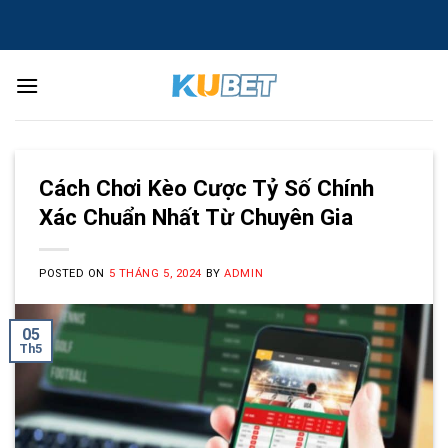
Skip
to
content
Cách Chơi Kèo Cược Tỷ Số Chính
Xác Chuẩn Nhất Từ Chuyên Gia
POSTED ON
5 THÁNG 5, 2024
BY
ADMIN
05
Th5