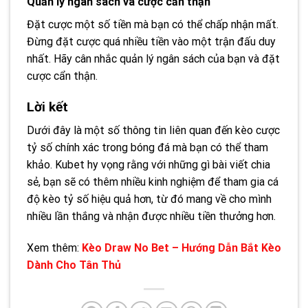
Quản lý ngân sách và cược cẩn thận
Đặt cược một số tiền mà bạn có thể chấp nhận mất.
Đừng đặt cược quá nhiều tiền vào một trận đấu duy
nhất. Hãy cân nhắc quản lý ngân sách của bạn và đặt
cược cẩn thận.
Lời kết
Dưới đây là một số thông tin liên quan đến kèo cược
tỷ số chính xác trong bóng đá mà bạn có thể tham
khảo. Kubet hy vọng rằng với những gì bài viết chia
sẻ, bạn sẽ có thêm nhiều kinh nghiệm để tham gia cá
độ kèo tỷ số hiệu quả hơn, từ đó mang về cho mình
nhiều lần thắng và nhận được nhiều tiền thưởng hơn.
Xem thêm:
Kèo Draw No Bet – Hướng Dẫn Bắt Kèo
Dành Cho Tân Thủ