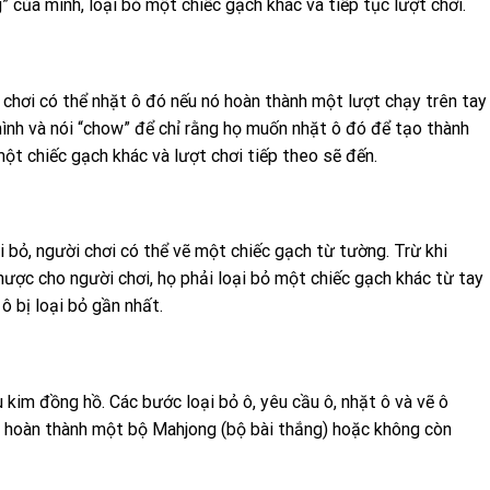
ng” của mình, loại bỏ một chiếc gạch khác và tiếp tục lượt chơi.
i chơi có thể nhặt ô đó nếu nó hoàn thành một lượt chạy trên tay
mình và nói “chow” để chỉ rằng họ muốn nhặt ô đó để tạo thành
một chiếc gạch khác và lượt chơi tiếp theo sẽ đến.
i bỏ, người chơi có thể vẽ một chiếc gạch từ tường. Trừ khi
ược cho người chơi, họ phải loại bỏ một chiếc gạch khác từ tay
ô bị loại bỏ gần nhất.
u kim đồng hồ. Các bước loại bỏ ô, yêu cầu ô, nhặt ô và vẽ ô
i hoàn thành một bộ Mahjong (bộ bài thắng) hoặc không còn