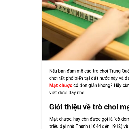
Nếu bạn đam mê các trò chơi Trung Quố
chơi rất phổ biến tại đất nước này và đ
Mạt chược
có đơn giản không? Hãy cùn
viết dưới đây nhé.
Giới thiệu về trò chơi 
Mạt chược, hay còn được gọi là “cờ dom
triều đại nhà Thanh (1644 đến 1912) và