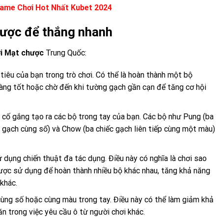
ame Chơi Hot Nhất Kubet 2024
ược để thắng nhanh
i Mạt chược
Trung Quốc:
tiêu của bạn trong trò chơi. Có thể là hoàn thành một bộ
àng tốt hoặc chờ đến khi tường gạch gần cạn để tăng cơ hội
 cố gắng tạo ra các bộ trong tay của bạn. Các bộ như Pung (ba
c gạch cùng số) và Chow (ba chiếc gạch liên tiếp cùng một màu)
ử dụng chiến thuật đa tác dụng. Điều này có nghĩa là chơi sao
ược sử dụng để hoàn thành nhiều bộ khác nhau, tăng khả năng
khác.
 cùng số hoặc cùng màu trong tay. Điều này có thể làm giảm khả
n trong việc yêu cầu ô từ người chơi khác.