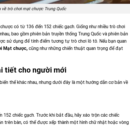
ệu về trò chơi mạt chược Trung Quốc
chược có từ 136 đến 152 chiếc gạch. Giống như nhiều trò chơi
 nhau, bao gồm phiên bản truyền thống Trung Quốc và phiên bản
c sử dụng để tính điểm tương tự trò chơi lô tô. Nếu bạn quan
i Mạt chược,
cũng như những chiến thuật quan trọng để đạt
i tiết cho người mới
biến thể khác nhau, nhưng dưới đây là một hướng dẫn cơ bản về
152 chiếc gạch. Trước khi bắt đầu, hãy xáo trộn các chiếc
n trên bàn, có thể được xếp thành một hình chữ nhật hoặc vòng