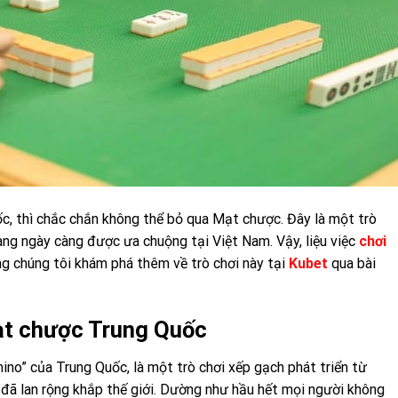
c, thì chắc chắn không thể bỏ qua Mạt chược. Đây là một trò
ang ngày càng được ưa chuộng tại Việt Nam. Vậy, liệu việc
chơi
g chúng tôi khám phá thêm về trò chơi này tại
Kubet
qua bài
mạt chược Trung Quốc
ino” của Trung Quốc, là một trò chơi xếp gạch phát triển từ
 đã lan rộng khắp thế giới. Dường như hầu hết mọi người không