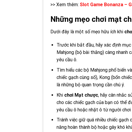
>> Xem thêm:
Slot Game Bonanza – G
Những mẹo chơi mạt ch
Dưới đây là một số mẹo hữu ích khi
chơ
Trước khi bắt đầu, hãy xác định mục 
Mahjong (bộ bài thắng) càng nhanh c
yêu cầu ô.
Tìm hiểu các bộ Mahjong phổ biến và
chiếc gạch cùng số), Kong (bốn chiế
là những bộ quan trọng cần chú ý.
Khi
chơi Mạt chược
, hãy cân nhắc s
cho các chiếc gạch của bạn có thể đ
yêu cầu ô hoặc nhặt ô từ người chơi 
Tránh việc giữ quá nhiều chiếc gạch
năng hoàn thành bộ hoặc gây khó khă