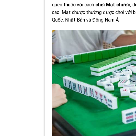
quen thuộc với cách
chơi Mạt chược
, 
cao. Mạt chược thường được chơi với bố
Quốc, Nhật Bản và Đông Nam Á.