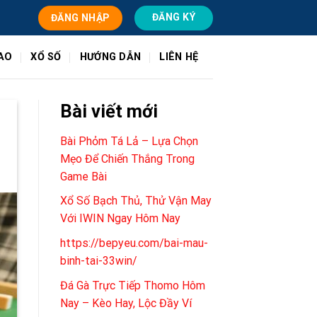
ĐĂNG KÝ
ĐĂNG NHẬP
AO
XỔ SỐ
HƯỚNG DẪN
LIÊN HỆ
Bài viết mới
Bài Phỏm Tá Lả – Lựa Chọn
Mẹo Để Chiến Thắng Trong
Game Bài
Xổ Số Bạch Thủ, Thử Vận May
Với IWIN Ngay Hôm Nay
https://bepyeu.com/bai-mau-
binh-tai-33win/
Đá Gà Trực Tiếp Thomo Hôm
Nay – Kèo Hay, Lộc Đầy Ví