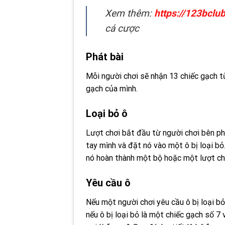
Xem thêm:
https://123bclu
cá cược
Phát bài
Mỗi người chơi sẽ nhận 13 chiếc gạch t
gạch của mình.
Loại bỏ ô
Lượt chơi bắt đầu từ người chơi bên phả
tay mình và đặt nó vào một ô bị loại bỏ
nó hoàn thành một bộ hoặc một lượt chạ
Yêu cầu ô
Nếu một người chơi yêu cầu ô bị loại bỏ
nếu ô bị loại bỏ là một chiếc gạch số 7 