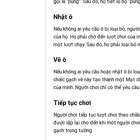
gọi là “pung”. Sau đó, họ tiết lộ bộ “pu
Nhặt ô
Nếu không ai yêu cầu ô bị loại bỏ, ngườ
của họ. Họ phải chờ đến lượt chơi của 
một lượt chạy. Sau đó, họ phải loại bỏ 
Vẽ ô
Nếu không ai yêu cầu hoặc nhặt ô bị loạ
chiếc gạch vẽ này tạo thành một Mạt ch
của mình. Người chơi chỉ có thể yêu cầu 
Tiếp tục chơi
Người chơi tiếp tục lượt chơi theo chiề
được lặp lại cho đến khi một người chơ
gạch trong tường.